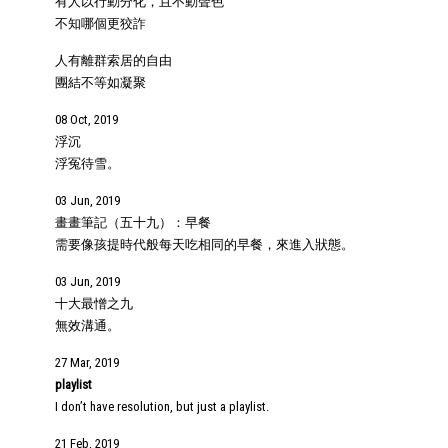
有人以行動分化，且不動聲色
不知哪個更狡詐
人有離群索居的自由
團結不等如凝聚
08 Oct, 2019
浮沉
浮冤待雪。
03 Jun, 2019
畫畫筆記（五十九）：早餐
需要像孩提時代般每天吃相同的早餐，來進入狀態。
03 Jun, 2019
十大最憎之九
無效溝通。
27 Mar, 2019
playlist
I don’t have resolution, but just a playlist.
21 Feb, 2019